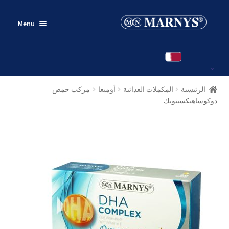
Skip
Skip
Menu
to
to
navigation
content
مارنيز® قطر
منتجات
الرئيسية
المكملات الغذائية
أوميغا
مركب حمض
اتصل بنا
دوكوساهيكسينويك