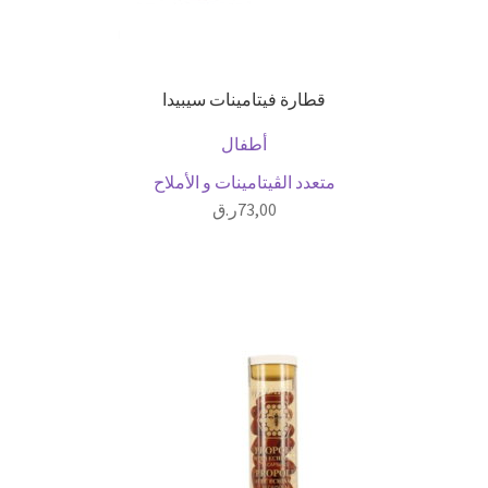
قطارة فيتامينات سيبيدا
أطفال
متعدد الڤيتامينات و الأملاح
73,00
ر.ق