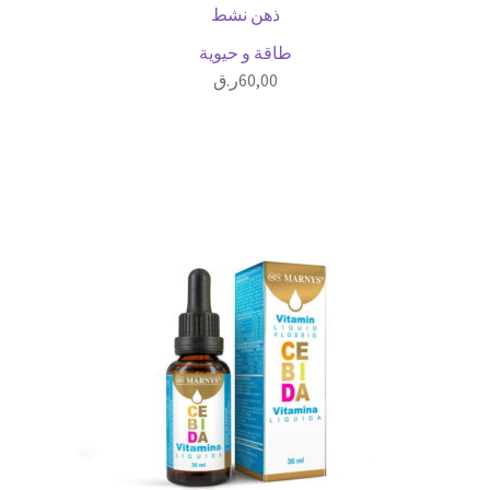
ذهن نشط
طاقة و حيوية
60,00
ر.ق