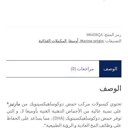
رمز المنتج:
MN438QA
التصنيفات:
Marine origin
,
أوميغا
,
المكملات الغذائية
الوصف
مراجعات (0)
الوصف
تحتوي كبسولات مركب حمض دوكوساهيكسينويك من
مارنيز®
على نسبة عالية من الأحماض الدهنية الغنية بأوميغا 3، و التي
توفر حمض دوكوساهيكسينويك (DHA)، مما يساعد على الحفاظ
على وظائف المخ العادية و الرؤية الطبيعية*.